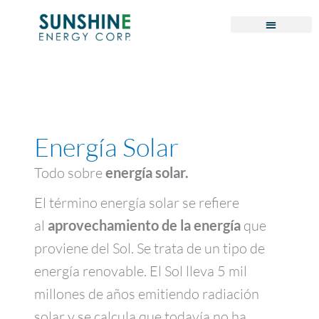
Omitir
e
ir
al
contenido
Energía Solar
Todo sobre
energía solar.
El término energía solar se refiere
al
que
aprovechamiento de la energía
proviene del Sol. Se trata de un tipo de
energía renovable. El Sol lleva 5 mil
millones de años emitiendo radiación
solar y se calcula que todavía no ha