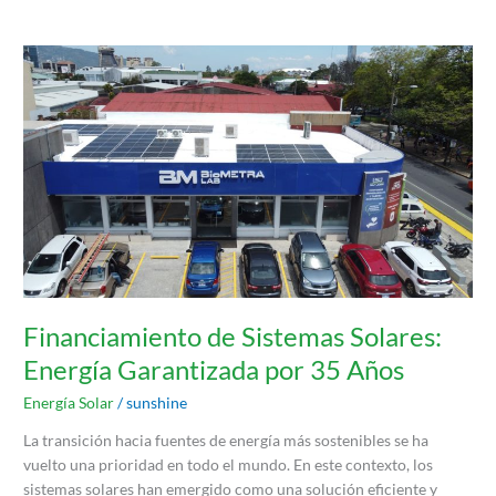
Financiamiento
de
Sistemas
Solares:
Energía
Garantizada
por
35
Años
Financiamiento de Sistemas Solares:
Energía Garantizada por 35 Años
Energía Solar
/
sunshine
La transición hacia fuentes de energía más sostenibles se ha
vuelto una prioridad en todo el mundo. En este contexto, los
sistemas solares han emergido como una solución eficiente y