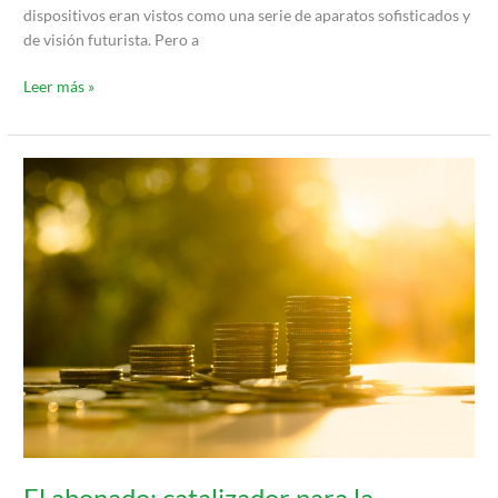
dispositivos eran vistos como una serie de aparatos sofisticados y
de visión futurista. Pero a
Leer más »
El
abonado:
catalizador
para
la
reactivación
económica
El abonado: catalizador para la