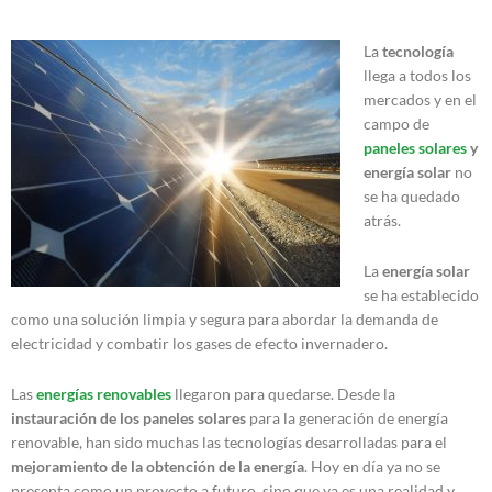
La
tecnología
llega a todos los
mercados y en el
campo de
paneles solares
y
energía solar
no
se ha quedado
atrás.
La
energía solar
se ha establecido
como una solución limpia y segura para abordar la demanda de
electricidad y combatir los gases de efecto invernadero.
Las
energías renovables
llegaron para quedarse. Desde la
instauración de los paneles solares
para la generación de energía
renovable, han sido muchas las tecnologías desarrolladas para el
mejoramiento de la obtención de la energía
. Hoy en día ya no se
presenta como un proyecto a futuro, sino que ya es una realidad y