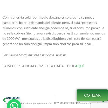
Con la energía solar por medio de paneles solares no se puede
cambiar ni bajar la demanda del cliente, pero, si está entre estos
números, con suficiente energía podemos bajar el consumo para que
no se la cobren. Siempre va a existir, pero si está consumiendo menos
de 3000kWh mensuales de la distribuidora y el resto del sol, estará
generando no sólo energía limpia sino ahorros para su local…
Por: Oriana Martí, Analista Financiera Sunshine
PARA LEER LA NOTA COMPLETA HAGA CLICK
AQUÍ
COTIZAR
Prev
N
ANTERIOR
SIGUIENTE
adiariocr-El cliente ideal para paneles solares
REVISTA CONSTRUIR-Paneles solares: ¿Cómo saber si está pagando la energía cara?