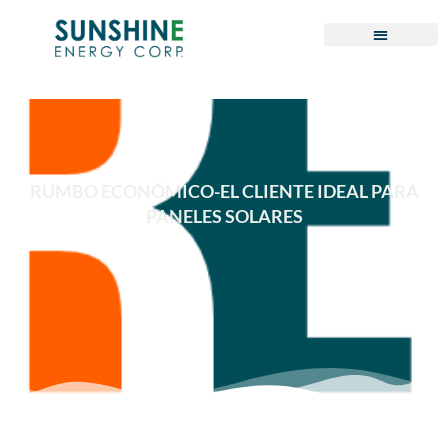
Omitir
e
ir
al
contenido
RUMBO ECONÓMICO-EL CLIENTE IDEAL PARA
PANELES SOLARES