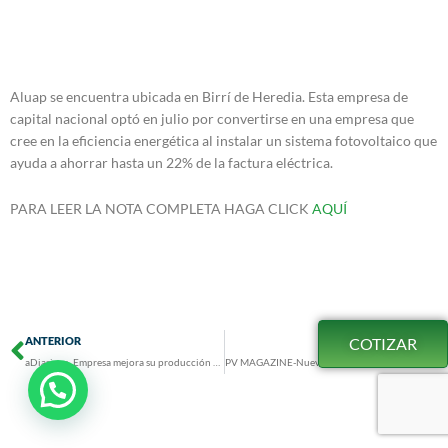
Aluap se encuentra ubicada en Birrí de Heredia. Esta empresa de
capital nacional optó en julio por convertirse en una empresa que
cree en la eficiencia energética al instalar un sistema fotovoltaico que
ayuda a ahorrar hasta un 22% de la factura eléctrica.
PARA LEER LA NOTA COMPLETA HAGA CLICK
AQUÍ
Prev
N
COTIZAR
ANTERIOR
SIGUIENTE
aDiariocr- Empresa mejora su producción gracias a paneles solares
PV MAGAZINE-Nueva instalación de autoconsumo en Costa Rica ahorra hasta el 22% de la factura eléctrica