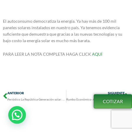
El autoconsumo democratiza la energía. Ya hay más de 100 mil
paneles solares instalados en nuestro país. Ya tenemos evidencia
suficiente que demuestra que gracias a las nuevas tecnologías y su
bajo costo la energía solar es mucho más barata.
PARA LEER LA NOTA COMPLETA HAGA CLICK
AQUÍ
Prev
N
ANTERIOR
SIGUIENTE
Periódico La República-Generación solar: muchos David versus algunos Goliat
Rumbo Económico- Autoconsumo democratiza la energía
COTIZAR