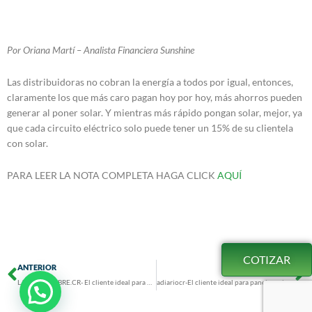
Por Oriana Martí – Analista Financiera Sunshine
Las distribuidoras no cobran la energía a todos por igual, entonces,
claramente los que más caro pagan hoy por hoy, más ahorros pueden
generar al poner solar. Y mientras más rápido pongan solar, mejor, ya
que cada circuito eléctrico solo puede tener un 15% de su clientela
con solar.
PARA LEER LA NOTA COMPLETA HAGA CLICK
AQUÍ
COTIZAR
Prev
N
ANTERIOR
SIGUIENTE
LAPRENSALIBRE.CR- El cliente ideal para paneles solares
adiariocr-El cliente ideal para paneles solares