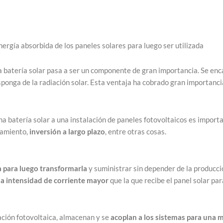
rgía absorbida de los paneles solares para luego ser utilizada
la batería solar pasa a ser un componente de gran importancia. Se en
sponga de la radiación solar. Esta ventaja ha cobrado gran importancia
na batería solar a una instalación de paneles fotovoltaicos es impor
namiento,
inversión a largo plazo
, entre otras cosas.
a para luego transformarla
y suministrar sin depender de la producci
a intensidad de corriente mayor
que la que recibe el panel solar pa
ación fotovoltaica, almacenan y se
acoplan a los sistemas para una 