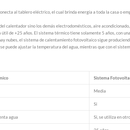
onecta al tablero eléctrico, el cual brinda energía a toda la casa o em
 del calentador sino los demás electrodomésticos, aire acondicionado,
 útil de +25 años. El sistema térmico tiene solamente 5 años, con una 
hay nubes, el sistema de calentamiento fotovoltaico sigue produciend
 se puede ajustar la temperatura del agua, mientras que con el siste
mico
Sistema Fotovolta
Media
Si
ienta agua
Si, se utiliza en o