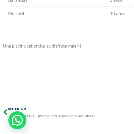
Garantías
5 años
Vida útil
10 años
Una piscina calientita se disfruta más =)
Prev
ANTERIOR
Limitación del 15% – ¿Por qué instalar paneles solares ahora?